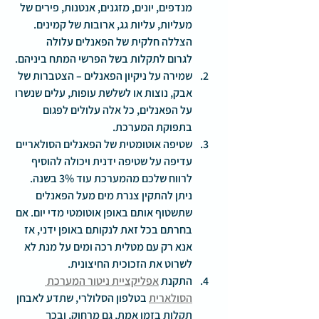
מנדפים, יונים, מזגנים, אנטנות, פירים של 
מעליות, עליות גג, ארובות של קמינים. 
הצללה חלקית של הפאנלים עלולה      
לגרום לתקלות בשל הפרשי המתח ביניהם.
שמירה על ניקיון הפאנלים
 – הצטברות של 
אבק, נוצות או לשלשת עופות, עלים שנשרו 
על הפאנלים, כל אלה עלולים לפגום 
בתפוקת המערכת.
שטיפה אוטומטית של הפאנלים הסולאריים 
עדיפה על שטיפה ידנית
 ויכולה להוסיף 
לרווח שלכם מהמערכת עוד 3% בשנה. 
ניתן להתקין צנרת מים מעל הפאנלים 
שתשטוף אותם באופן אוטומטי מדי יום. אם 
בחרתם בכל זאת לנקותם באופן ידני, אז 
אנא רק עם מטלית רכה ומים על מנת לא 
לשרוט את הזכוכית החיצונית.
התקנת 
אפליקציית ניטור המערכת 
הסולארית
 בטלפון הסלולרי
, שתדע לאבחן 
תקלות בזמן אמת, גם מרחוק, ובכך 