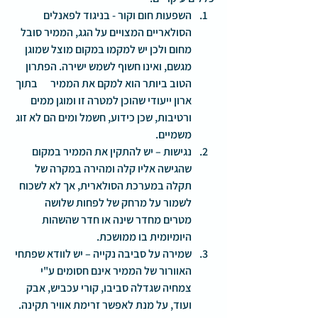
השפעות חום וקור
 - בניגוד לפאנלים 
הסולאריים המצויים על הגג, הממיר סובל 
מחום ולכן יש למקמו במקום מוצל שמוגן 
מגשם, ואינו חשוף לשמש ישירה. הפתרון 
הטוב ביותר הוא למקם את הממיר      בתוך 
ארון ייעודי שהוכן למטרה זו ומוגן ממים 
ורטיבות, שכן כידוע, חשמל ומים הם לא זוג 
משמיים.
נגישות
 – יש להתקין את הממיר במקום 
שהגישה אליו קלה ומהירה במקרה של 
תקלה במערכת הסולארית, אך לא לשכוח 
לשמור על מרחק של לפחות שלושה 
מטרים מחדר שינה או חדר שהשהות 
היומיומית בו ממושכת. 
שמירה על סביבה נקייה
 – יש לוודא שפתחי 
האוורור של הממיר אינם חסומים ע"י 
צמחיה שגדלה סביבו, קורי עכביש, אבק 
ועוד, על מנת לאפשר זרימת אוויר תקינה.